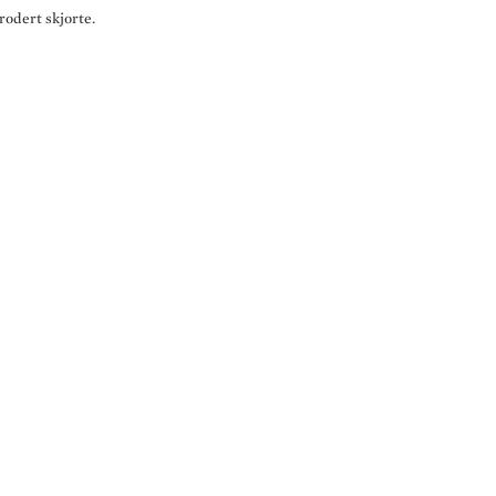
rodert skjorte.
Blå Nordlandsbunad i