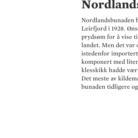
Nordland
Nordlandsbunaden ble
Leirfjord i 1928. Ø
prydsøm for å vise ti
landet. Men det var 
istedenfor importerte
komponert med lite
klesskikk hadde vær
Det meste av kildema
bunaden tidligere og